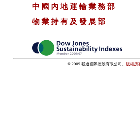
中 國 內 地 運 輸 業 務 部
物 業 持 有 及 發 展 部
© 2009 載通國際控股有限公司。
版權所